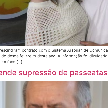
uê rescindiram contrato com o Sistema Arapuan de Comunic
mitido desde fevereiro deste ano. A informação foi divulgada
‘em face […]
ende supressão de passeatas,