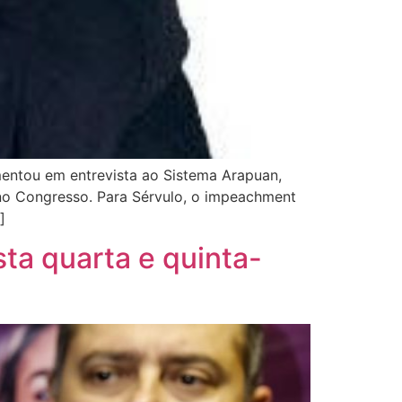
omentou em entrevista ao Sistema Arapuan,
a no Congresso. Para Sérvulo, o impeachment
]
ta quarta e quinta-