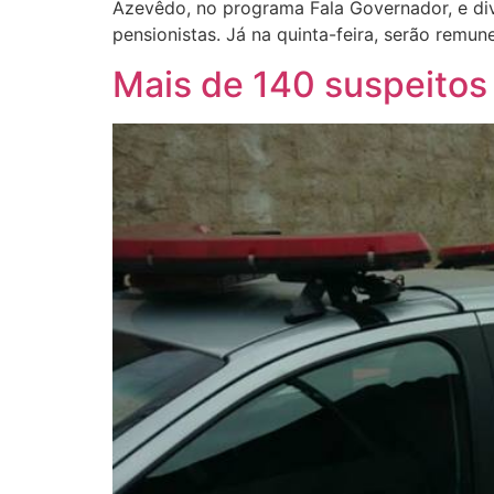
Azevêdo, no programa Fala Governador, e div
pensionistas. Já na quinta-feira, serão remun
Mais de 140 suspeitos 