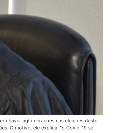
derá haver aglomerações nas eleições deste
s. O motivo, ele explica: “o Covid-19 se