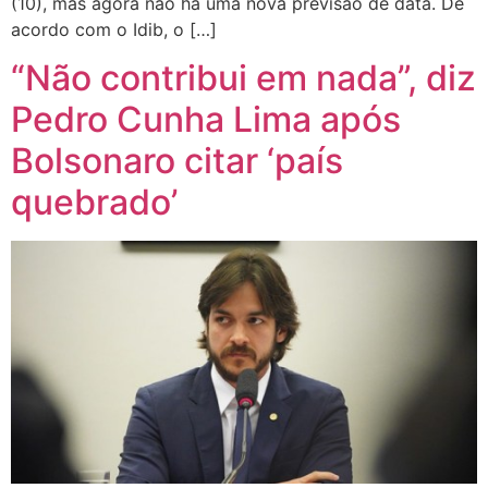
(10), mas agora não há uma nova previsão de data. De
acordo com o Idib, o […]
“Não contribui em nada”, diz
Pedro Cunha Lima após
Bolsonaro citar ‘país
quebrado’