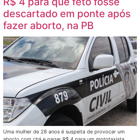
R$ 4 para que feto fosse
descartado em ponte após
fazer aborto, na PB
Uma mulher de 28 anos é suspeita de provocar um
aborto com chá e pagar R$ 4 para um mototaxista