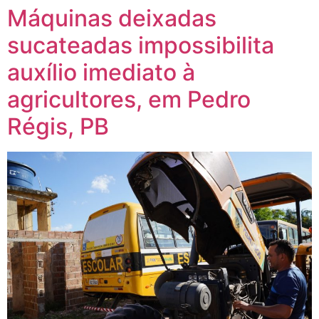
Máquinas deixadas
sucateadas impossibilita
auxílio imediato à
agricultores, em Pedro
Régis, PB