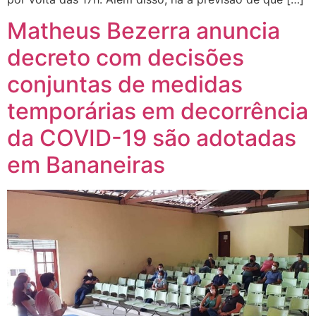
Matheus Bezerra anuncia
decreto com decisões
conjuntas de medidas
temporárias em decorrência
da COVID-19 são adotadas
em Bananeiras