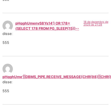
18 de dezembro de
pHqghUmenvS8Ys14') OR 178=
2025 às 21:28
(SELECT 178 FROM PG_SLEEP(15))--
disse:
555
pHqghUme'||DBMS_PIPE.RECEIVE_MESSAGE(CHR(98)||CHR(98)
disse:
555