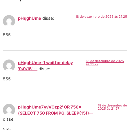
18 de dezembro de 2025 às 21:25
pHqghUme
disse:
555
18 de dezembro de 2025
pHqghUme-1 waitfor delay
às 21:27
'0:0:15' --
disse:
555
18 de dezembro de
pHqghUme7yvVOzp2' OR 750=
2025 às 21:27
(SELECT 750 FROM PG_SLEEP(15))--
disse:
555