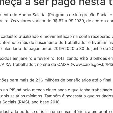
meça a ser pago nesta t
agamento do Abono Salarial (Programa de Integração Social –
ereiro. Os valores variam de R$ 87 a R$ 1039, de acordo c
om cadastro atualizado e movimentação na conta receberão 
onforme o mês de nascimento do trabalhador e tiveram iní
do calendário de pagamentos 2019/2020 é 30 de junho de 2
cidos em janeiro e fevereiro, totalizando R$ 2,6 bilhões e
 CAIXA Trabalhador, no site da CAIXA (www.caixa.gov.br/P
lhões para mais de 21,6 milhões de beneficiários até o final
rito no PIS há pelo menos cinco anos e que tenha trabalha
dois salários mínimos. Também é necessário que os dados
Sociais (RAIS), ano base 2018.
astrada pode se dirigir a uma casa lotérica, a um ponto 