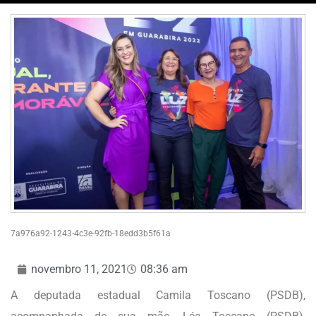
7a976a92-1243-4c3e-92fb-18edd3b5f61a
novembro 11, 2021
08:36 am
A deputada estadual Camila Toscano (PSDB),