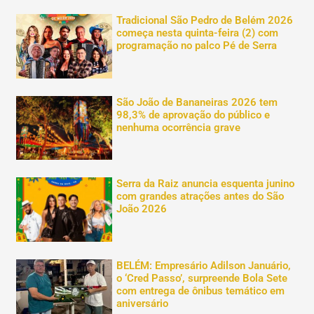
Tradicional São Pedro de Belém 2026
começa nesta quinta-feira (2) com
programação no palco Pé de Serra
São João de Bananeiras 2026 tem
98,3% de aprovação do público e
nenhuma ocorrência grave
Serra da Raiz anuncia esquenta junino
com grandes atrações antes do São
João 2026
BELÉM: Empresário Adilson Januário,
o ‘Cred Passo’, surpreende Bola Sete
com entrega de ônibus temático em
aniversário