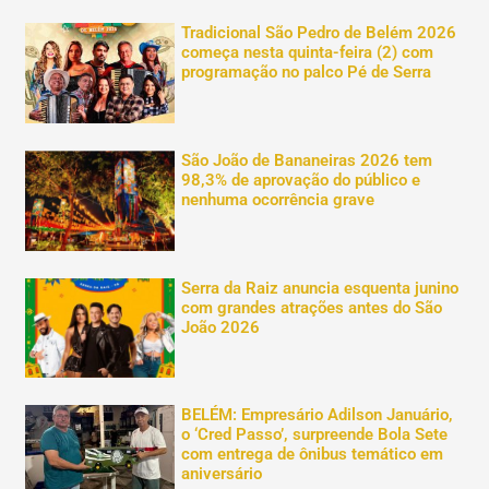
Tradicional São Pedro de Belém 2026
começa nesta quinta-feira (2) com
programação no palco Pé de Serra
São João de Bananeiras 2026 tem
98,3% de aprovação do público e
nenhuma ocorrência grave
Serra da Raiz anuncia esquenta junino
com grandes atrações antes do São
João 2026
BELÉM: Empresário Adilson Januário,
o ‘Cred Passo’, surpreende Bola Sete
com entrega de ônibus temático em
aniversário