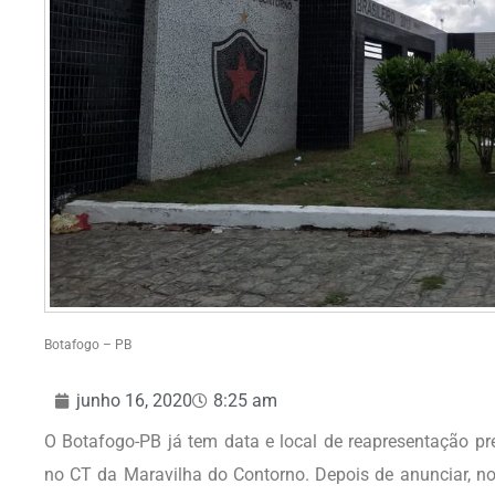
Botafogo – PB
junho 16, 2020
8:25 am
O Botafogo-PB já tem data e local de reapresentação pr
no CT da Maravilha do Contorno. Depois de anunciar, no