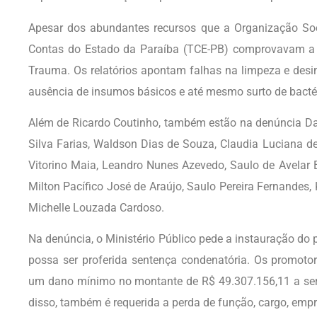
Apesar dos abundantes recursos que a Organização Socia
Contas do Estado da Paraíba (TCE-PB) comprovavam a i
Trauma. Os relatórios apontam falhas na limpeza e desi
ausência de insumos básicos e até mesmo surto de bactér
Além de Ricardo Coutinho, também estão na denúncia Dan
Silva Farias, Waldson Dias de Souza, Claudia Luciana d
Vitorino Maia, Leandro Nunes Azevedo, Saulo de Avelar E
Milton Pacífico José de Araújo, Saulo Pereira Fernandes
Michelle Louzada Cardoso.
Na denúncia, o Ministério Público pede a instauração do 
possa ser proferida sentença condenatória. Os promot
um dano mínimo no montante de R$ 49.307.156,11 a ser 
disso, também é requerida a perda de função, cargo, emp