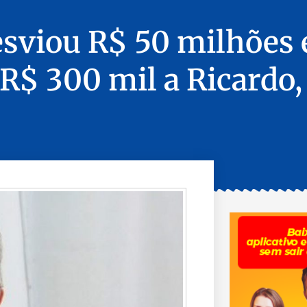
sviou R$ 50 milhões e
R$ 300 mil a Ricardo,