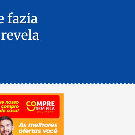
 fazia
 revela