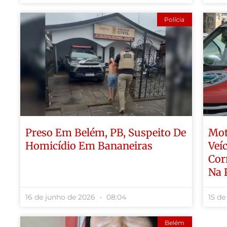
Polícia
Preso Em Belém, PB, Suspeito De
Mot
Homicídio Em Bananeiras
Veí
Cor
Na 
16 de junho de 2026
08:04
15 de
Belém