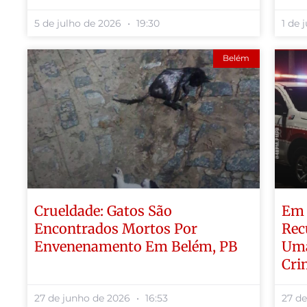
5 de julho de 2026
19:30
1 de 
Belém
Crueldade: Gatos São
Em 
Encontrados Mortos Por
Rec
Envenenamento Em Belém, PB
Uma
Cri
27 de junho de 2026
16:53
27 d