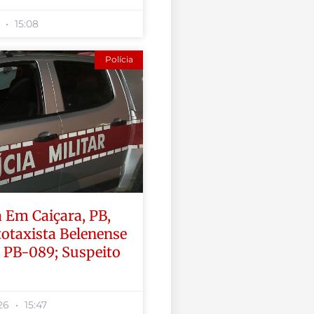
6
15:08
Polícia
 Em Caiçara, PB,
otaxista Belenense
 PB-089; Suspeito
026
15:47