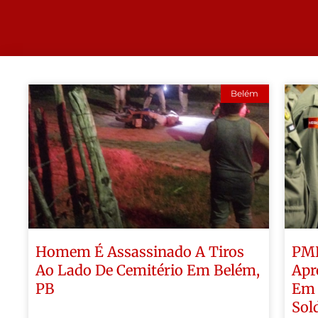
Belém
Homem É Assassinado A Tiros
PMP
Ao Lado De Cemitério Em Belém,
Apr
PB
Em 
Sol