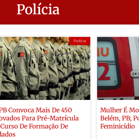
Polícia
Polícia
B Convoca Mais De 450
Mulher É Mo
ovados Para Pré-Matrícula
Belém, PB; Po
Curso De Formação De
Feminicídio
dados