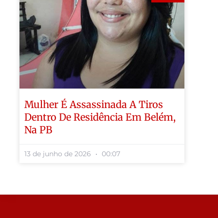
Mulher É Assassinada A Tiros
Dentro De Residência Em Belém,
Na PB
13 de junho de 2026
00:07