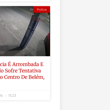
Polícia
ácia É Arrombada E
o Sofre Tentativa
o Centro De Belém,
026
15:23