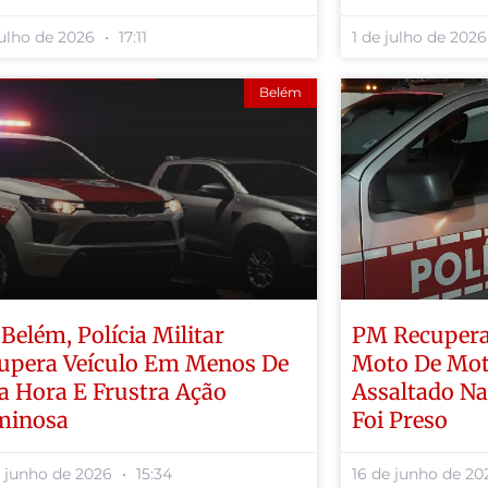
julho de 2026
17:11
1 de julho de 202
Belém
Belém, Polícia Militar
PM Recupera
upera Veículo Em Menos De
Moto De Mot
 Hora E Frustra Ação
Assaltado Na
minosa
Foi Preso
e junho de 2026
15:34
16 de junho de 2