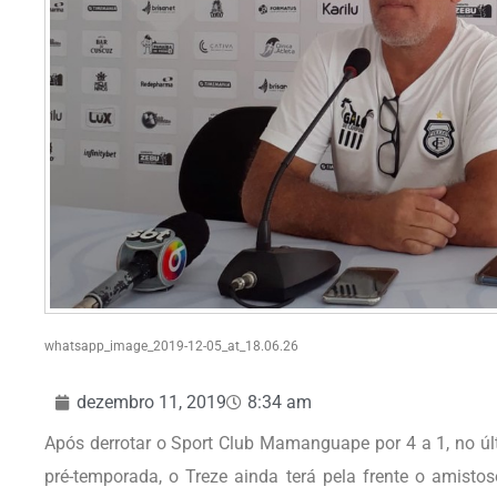
whatsapp_image_2019-12-05_at_18.06.26
dezembro 11, 2019
8:34 am
Após derrotar o Sport Club Mamanguape por 4 a 1, no úl
pré-temporada, o Treze ainda terá pela frente o amisto