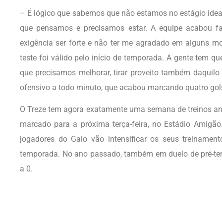
– É lógico que sabemos que não estamos no estágio idea
que pensamos e precisamos estar. A equipe acabou fa
exigência ser forte e não ter me agradado em alguns mo
teste foi válido pelo início de temporada. A gente tem qu
que precisamos melhorar, tirar proveito também daquilo
ofensivo a todo minuto, que acabou marcando quatro gols
O Treze tem agora exatamente uma semana de treinos ant
marcado para a próxima terça-feira, no Estádio Amigão.
jogadores do Galo vão intensificar os seus treinamen
temporada. No ano passado, também em duelo de pré-te
a 0.