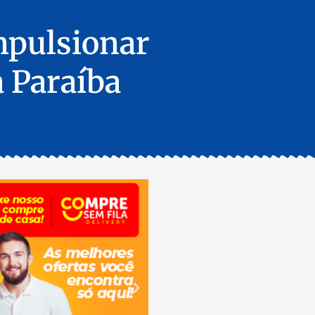
mpulsionar
a Paraíba