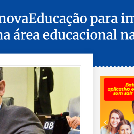
InovaEducação para i
na área educacional n