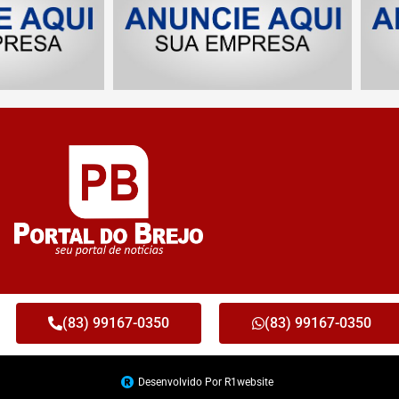
(83) 99167-0350
(83) 99167-0350
Desenvolvido Por R1website