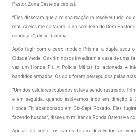
Pastor, Zona Oeste da capital.
“Eles disseram que a minha reação ia resolver tudo, ou se
mal. Aí eles me soltaram lá no cemitério do Bom Pastor 
condução”, disse a vítima.
Após fugir com o carro modelo Prisma, a dupla usou o 
Cidade Verde. Os criminosos invadiram a casa de uma fa
vez um Honda Fit. A Polícia Militar foi acionada e in
bandidos armados. Os dois foram perseguidos pelas ruas
“Um dos celulares roubados estava sendo rastreado. Pri
e em seguida, quando estávamos indo em direção à D
Honda Fit abandonado em Dix-Sept Rosado. Eles fugir
fazendo buscas”, disse um militar da Ronda Ostensiva c
Apesar do susto, os carros foram devolvidos às víti