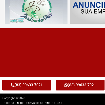
(83) 99633-7021
(83) 99633-7021
Copyright © 2020
Todos os Direitos Reservados ao Portal do Brejo