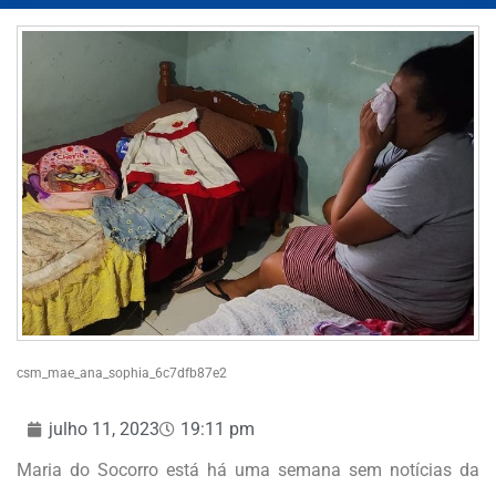
csm_mae_ana_sophia_6c7dfb87e2
julho 11, 2023
19:11 pm
Maria do Socorro está há uma semana sem notícias da