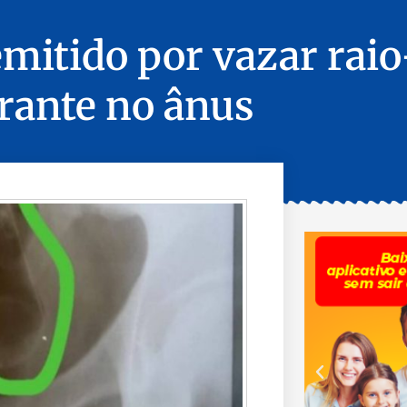
mitido por vazar raio
rante no ânus