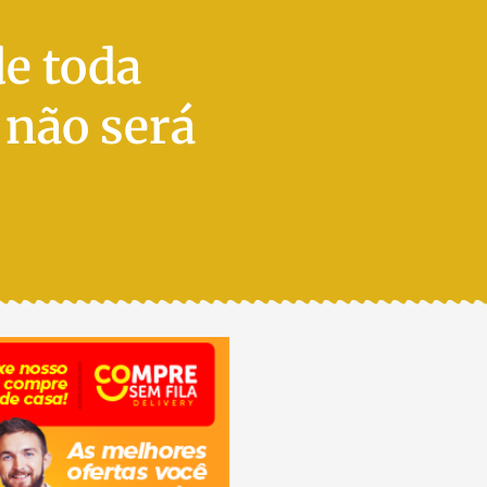
de toda
 não será