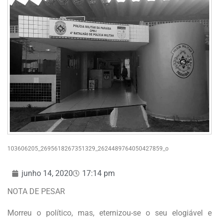
103606205_2695618267351329_2624489764050427859_o
junho 14, 2020
17:14 pm
NOTA DE PESAR
Morreu o político, mas, eternizou-se o seu elogiável e