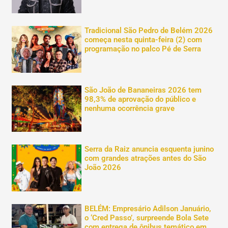
Tradicional São Pedro de Belém 2026
começa nesta quinta-feira (2) com
programação no palco Pé de Serra
São João de Bananeiras 2026 tem
98,3% de aprovação do público e
nenhuma ocorrência grave
Serra da Raiz anuncia esquenta junino
com grandes atrações antes do São
João 2026
BELÉM: Empresário Adilson Januário,
o ‘Cred Passo’, surpreende Bola Sete
com entrega de ônibus temático em