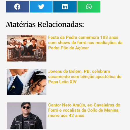
Matérias Relacionadas:
Festa da Pedra comemora 108 anos
com shows de forró nas mediações da
Pedra Pão de Açúcar
Jovens de Belém, PB, celebram
casamento com bênção apostólica do
Papa Leão XIV
Cantor Neto Araújo, ex-Cavaleiros do
Forró e vocalista da Collo de Menina,
morre aos 42 anos