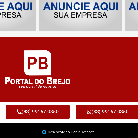
(83) 99167-0350
(83) 99167-0350
Desenvolvido Por R1website