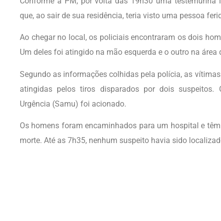
Conforme a PM, por volta das 19h30 uma testemunha i
que, ao sair de sua residência, teria visto uma pessoa ferid
Ao chegar no local, os policiais encontraram os dois ho
Um deles foi atingido na mão esquerda e o outro na área d
Segundo as informações colhidas pela polícia, as víti
atingidas pelos tiros disparados por dois suspeitos
Urgência (Samu) foi acionado.
Os homens foram encaminhados para um hospital e têm e
morte. Até as 7h35, nenhum suspeito havia sido localizad