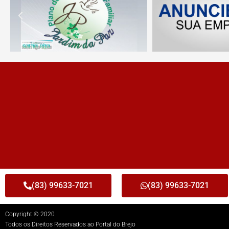
(83) 99633-7021
(83) 99633-7021
Copyright © 2020
Todos os Direitos Reservados ao Portal do Brejo