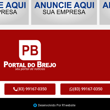
(83) 99167-0350
(83) 99167-0350
Desenvolvido Por R1website