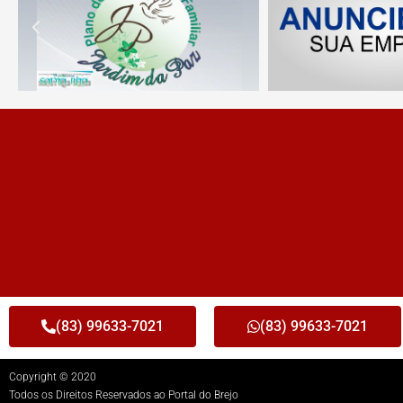
(83) 99633-7021
(83) 99633-7021
Copyright © 2020
Todos os Direitos Reservados ao Portal do Brejo