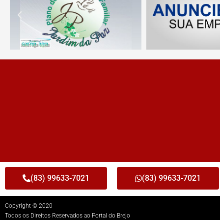
(83) 99633-7021
(83) 99633-7021
Copyright © 2020
Todos os Direitos Reservados ao Portal do Brejo