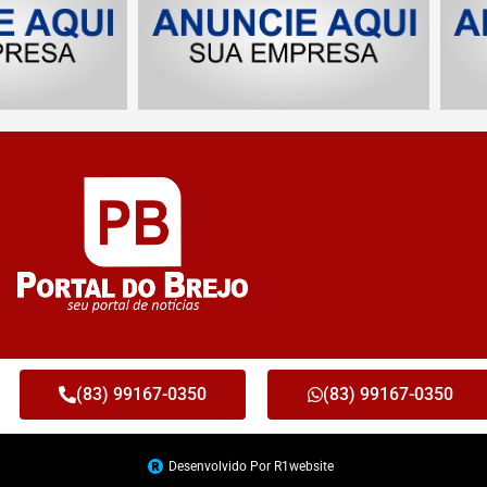
(83) 99167-0350
(83) 99167-0350
Desenvolvido Por R1website