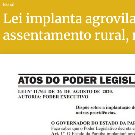
Brasil
Lei implanta agrovi
assentamento rural, 