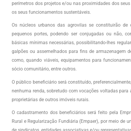
perímetros dos projetos e/ou nas proximidades dos seus 
os seus funcionamentos sustentáveis.
Os núcleos urbanos das agrovilas se constituirão de 
pequenos portes, podendo ser conjugadas ou não, com 
básicas mínimas necessárias, possibilitando-lhes regul
galpões ou assemelhados para fins de armazenagem de 
como, quando viáveis, equipamentos para funcionament
sócio comunitário, entre outros.
O público beneficiário será constituído, preferencialment
nenhuma renda, sobretudo com vocações voltadas para as
proprietárias de outros imóveis rurais.
O cadastramento dos beneficiários será feito pela Emp
Rural e Regularização Fundiária (Empaer), por meio de u
de sindicatos, entidades associativas e/ou representativ