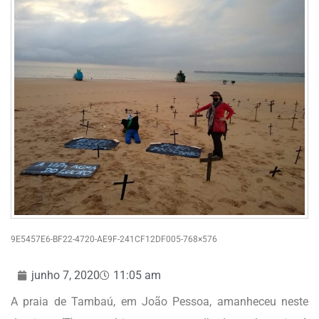
9E5457E6-BF22-4720-AE9F-241CF12DF005-768×576
junho 7, 2020
11:05 am
A praia de Tambaú, em João Pessoa, amanheceu neste