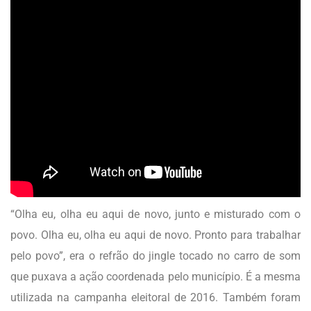
“Olha eu, olha eu aqui de novo, junto e misturado com o
povo. Olha eu, olha eu aqui de novo. Pronto para trabalhar
pelo povo”, era o refrão do jingle tocado no carro de som
que puxava a ação coordenada pelo município. É a mesma
utilizada na campanha eleitoral de 2016. Também foram