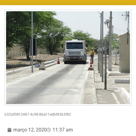
b32af08f-2487-4c98-8baf-1edbf83b3f82
março 12, 2020
11:37 am