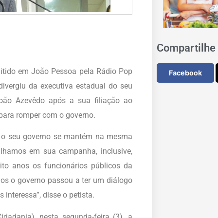
Compartilhe 
mitido em João Pessoa pela Rádio Pop
Facebook
ivergiu da executiva estadual do seu
oão Azevêdo após a sua filiação ao
para romper com o governo.
e o seu governo se mantém na mesma
lhamos em sua campanha, inclusive,
to anos os funcionários públicos da
nos o governo passou a ter um diálogo
interessa”, disse o petista.
adania), nesta segunda-feira (3), a