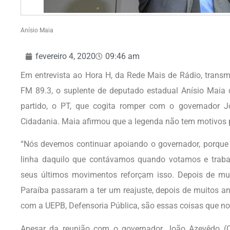
Anísio Maia
fevereiro 4, 2020
09:46 am
Em entrevista ao Hora H, da Rede Mais de Rádio, trans
FM 89.3, o suplente de deputado estadual Anísio Maia d
partido, o PT, que cogita romper com o governador J
Cidadania. Maia afirmou que a legenda não tem motivos 
“Nós devemos continuar apoiando o governador, porqu
linha daquilo que contávamos quando votamos e traba
seus últimos movimentos reforçam isso. Depois de mui
Paraíba passaram a ter um reajuste, depois de muitos a
com a UEPB, Defensoria Pública, são essas coisas que nos 
Apesar da reunião com o governador João Azevêdo (Cid