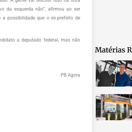
do. A gente vai discutir isso na hora
o da esquerda não”, afirmou ao ser
a possibilidade que o ex-prefeito de
andidato a deputado federal, mas não
Matérias R
u
PB Agora