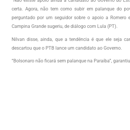
“Não existe apoio ainda a candidato ao Governo do Esta
certa. Agora, não tem como subir em palanque do pov
perguntado por um seguidor sobre o apoio a Romero e 
Campina Grande sugeriu, de diálogo com Lula (PT).
Nilvan disse, ainda, que a tendência é que ele seja c
descartou que o PTB lance um candidato ao Governo.
“Bolsonaro não ficará sem palanque na Paraíba”, garanti