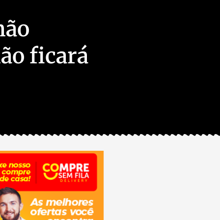
não
ão ficará