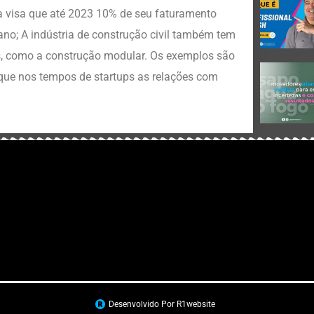
a visa que até 2023 10% de seu faturamento
o; A indústria de construção civil também tem
, como a construção modular. Os exemplos são
que nos tempos de startups as relações com
Desenvolvido Por R1website