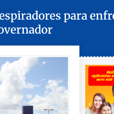
respiradores para enf
governador