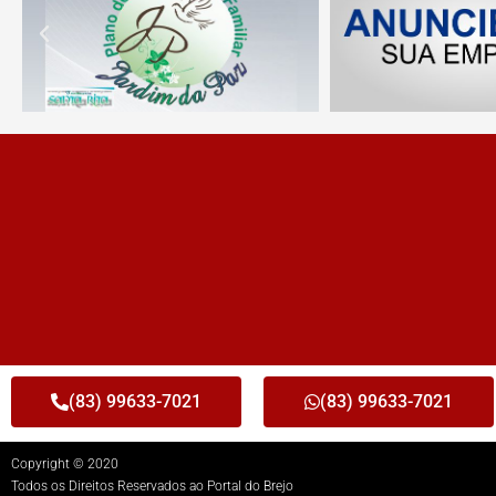
(83) 99633-7021
(83) 99633-7021
Copyright © 2020
Todos os Direitos Reservados ao Portal do Brejo