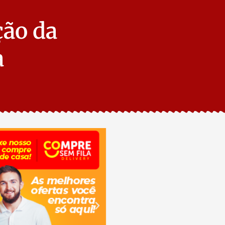
ção da
a