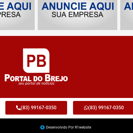
(83) 99167-0350
(83) 99167-0350
Desenvolvido Por R1website