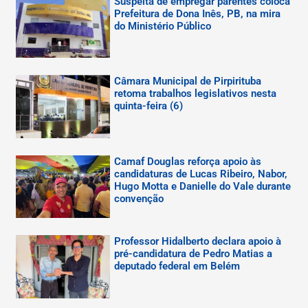
Suspeita de empregar parentes coloca
Prefeitura de Dona Inês, PB, na mira
do Ministério Público
Câmara Municipal de Pirpirituba
retoma trabalhos legislativos nesta
quinta-feira (6)
Camaf Douglas reforça apoio às
candidaturas de Lucas Ribeiro, Nabor,
Hugo Motta e Danielle do Vale durante
convenção
Professor Hidalberto declara apoio à
pré-candidatura de Pedro Matias a
deputado federal em Belém