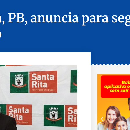
a, PB, anuncia para s
o