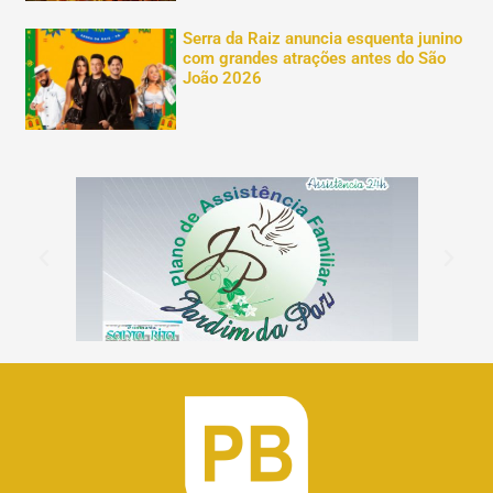
Serra da Raiz anuncia esquenta junino
com grandes atrações antes do São
João 2026