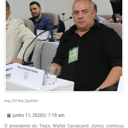
img_5074ok_ZgqS5p1
junho 11, 2020
7:18 am
O presidente do Treze, Walter Cavalcanti Júnior, continua