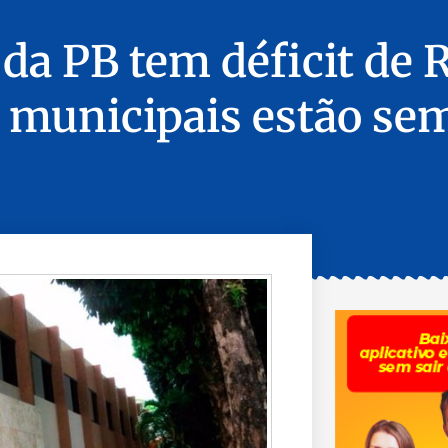
da PB tem déficit de 
 municipais estão sem