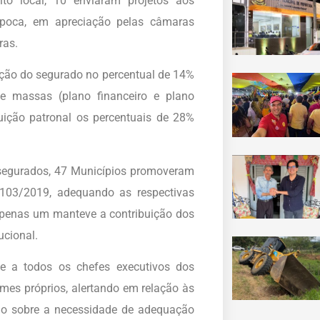
to local, 10 enviaram projetos aos
 época, em apreciação pelas câmaras
ras.
ição do segurado no percentual de 14%
e massas (plano financeiro e plano
buição patronal os percentuais de 28%
 segurados, 47 Municípios promoveram
 103/2019, adequando as respectivas
apenas um manteve a contribuição dos
cional.
 a todos os chefes executivos dos
mes próprios, alertando em relação às
ndo sobre a necessidade de adequação