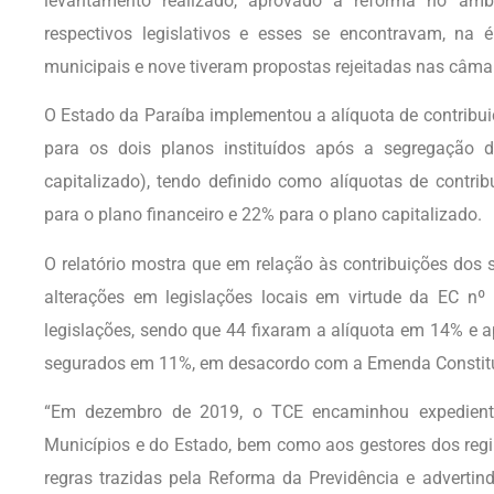
levantamento realizado, aprovado a reforma no âmbi
respectivos legislativos e esses se encontravam, na
municipais e nove tiveram propostas rejeitadas nas câma
O Estado da Paraíba implementou a alíquota de contribu
para os dois planos instituídos após a segregação d
capitalizado), tendo definido como alíquotas de contri
para o plano financeiro e 22% para o plano capitalizado.
O relatório mostra que em relação às contribuições dos
alterações em legislações locais em virtude da EC nº
legislações, sendo que 44 fixaram a alíquota em 14% e 
segurados em 11%, em desacordo com a Emenda Constitu
“Em dezembro de 2019, o TCE encaminhou expediente
Municípios e do Estado, bem como aos gestores dos regi
regras trazidas pela Reforma da Previdência e adverti