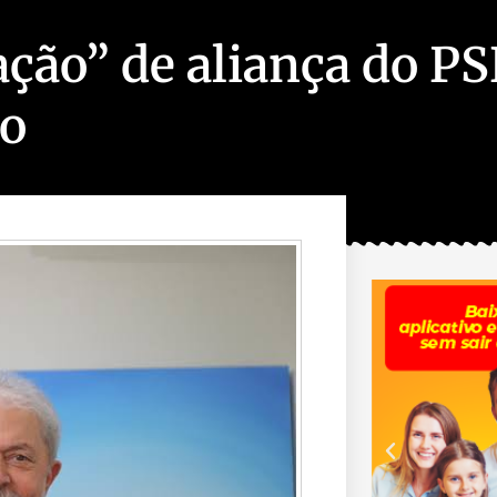
ação” de aliança do P
xo