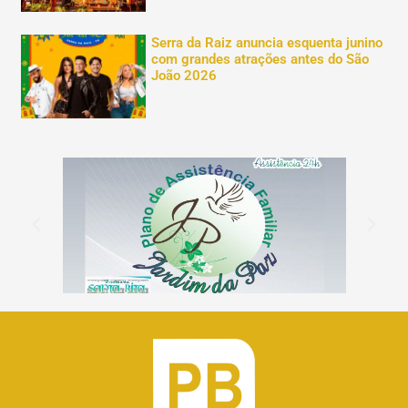
Serra da Raiz anuncia esquenta junino
com grandes atrações antes do São
João 2026