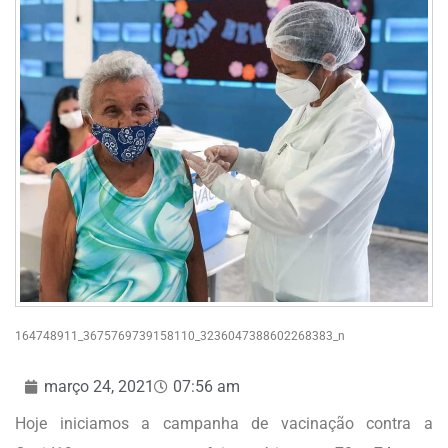
164748911_3675769739158110_3236047388602268383_n
março 24, 2021
07:56 am
Hoje iniciamos a campanha de vacinação contra a