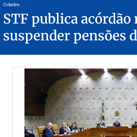
Cidades
STF publica acórdão 
suspender pensões d