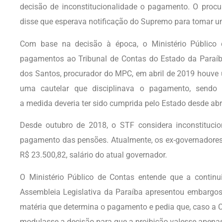
decisão de inconstitucionalidade o pagamento. O procur
disse que esperava notificação do Supremo para tomar u
Com base na decisão à época, o Ministério Público
pagamentos ao Tribunal de Contas do Estado da Paraí
dos Santos, procurador do MPC, em abril de 2019 houve 
uma cautelar que disciplinava o pagamento, sendo 
a medida deveria ter sido cumprida pelo Estado desde abr
Desde outubro de 2018, o STF considera inconstitucion
pagamento das pensões. Atualmente, os ex-governadores
R$ 23.500,82, salário do atual governador.
O Ministério Público de Contas entende que a contin
Assembleia Legislativa da Paraíba apresentou embargos
matéria que determina o pagamento e pedia que, caso a Co
modulasse a decisão para que a proibição valesse apenas 