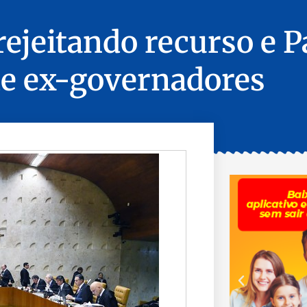
rejeitando recurso e P
e ex-governadores