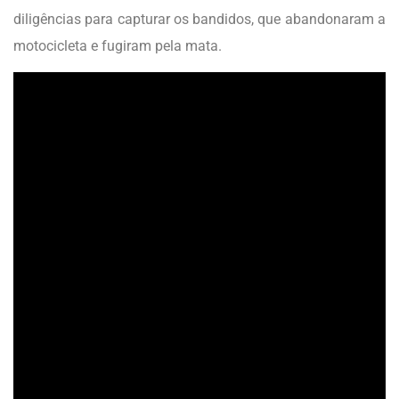
diligências para capturar os bandidos, que abandonaram a
motocicleta e fugiram pela mata.