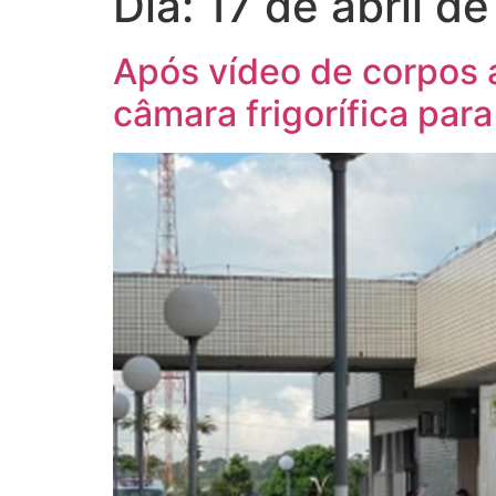
Dia:
17 de abril d
Após vídeo de corpos 
câmara frigorífica par