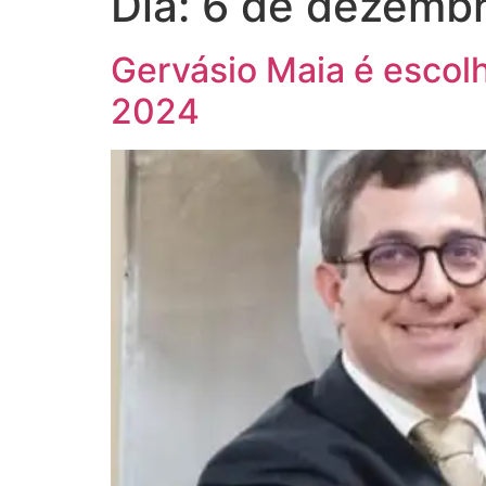
Dia:
6 de dezemb
Gervásio Maia é escol
2024