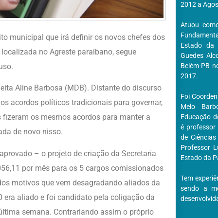
2012 a Agos
Atuou como
Fundamenta
to municipal que irá definir os novos chefes dos
Estado da 
 localizada no Agreste paraibano, segue
Guedes Alco
uso.
Belém-PB no
2017.
eita Aline Barbosa (MDB). Distante do discurso
Foi Coorden
os acordos políticos tradicionais para governar,
Melo Barb
s fizeram os mesmos acordos para manter a
Educação do
é professor
nada de novo nisso.
de Ciências
Professor L
provado – o projeto de criação da Secretaria
Estado da Pa
056,11 por mês para os 5 cargos comissionados
Tem experiê
dos motivos que vem desagradando aliados da
sendo a me
 era aliado e foi candidato pela coligação da
desenvolvid
 última semana. Contrariando assim o próprio