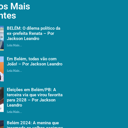
os Mais
ntes
BELÉM: O dilema político da
ex-prefeita Renata – Por
Jackson Leandro
Leia Mais...
Em Belém, todas vão com
João! – Por Jackson Leandro
Leia Mais...
Eleições em Belém/PB: A
terceira via que virou favorita
para 2028 – Por Jackson
Leandro
Leia Mais...
Belém 2024: A menina que
incomoda os velhos caciques