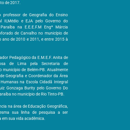
to de 2017.
 professor de Geografia do Ensino
l II,Médio e EJA pelo Governo do
Paraíba na E.E.E.F.M Engª Márcia
forado de Carvalho no município de
 ano de 2010 e 2011, e entre 2015 à
ador Pedagógico da E.M.E.F. Anita de
osa de Lima pela Secretaria de
 município de Belém-PB. Atualmente
 de Geografia e Coordenador da Área
 Humanas na Escola Cidadã Integral
uiz Gonzaga Burity pelo Governo Do
raíba no município de Rio Tinto-PB.
ncia na área de Educação Geográfica,
sma sua linha de pesquisa a ser
a em sua vida acadêmica.