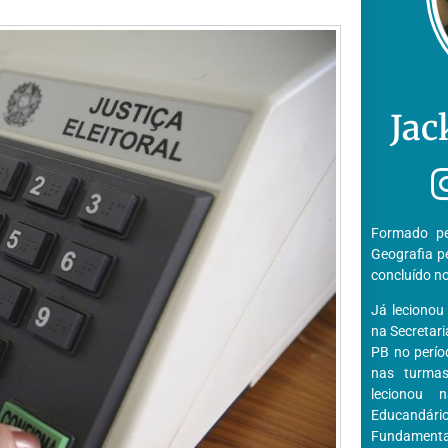
Jac
Formado pe
Geografia p
concluído n
Já lecionou
na Secretar
PB no perío
nas turmas
lecionou 
Educandário
Fundamental 