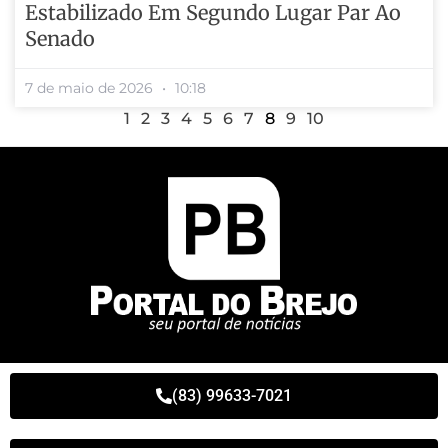
Estabilizado Em Segundo Lugar Par Ao
Senado
7 de maio de 2026
10:18
1
2
3
4
5
6
7
8
9
10
(83) 99633-7021