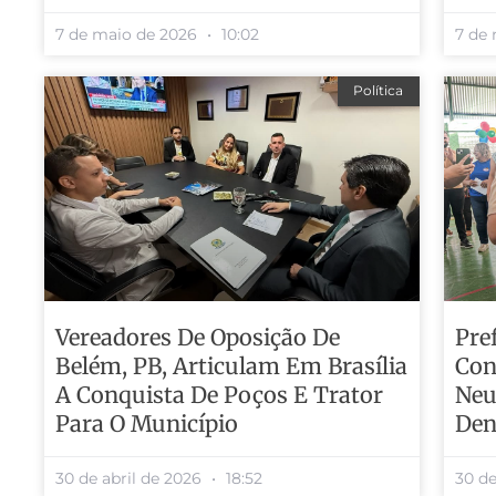
7 de maio de 2026
10:02
7 de
Política
Vereadores De Oposição De
Pre
Belém, PB, Articulam Em Brasília
Con
A Conquista De Poços E Trator
Neu
Para O Município
Den
30 de abril de 2026
18:52
30 de