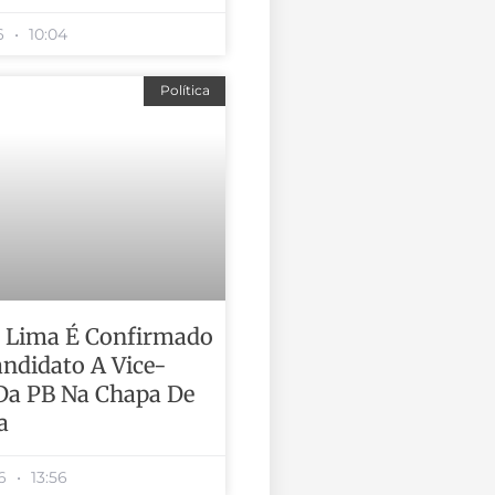
26
10:04
Política
 Lima É Confirmado
ndidato A Vice-
Da PB Na Chapa De
a
26
13:56