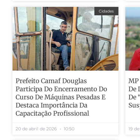
Cidades
Prefeito Camaf Douglas
MP 
Participa Do Encerramento Do
De 
Curso De Máquinas Pesadas E
De “
Destaca Importância Da
Sus
Capacitação Profissional
20 de abril de 2026
10:50
19 de