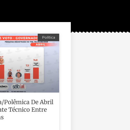
Política
a/Polêmica De Abril
te Técnico Entre
as