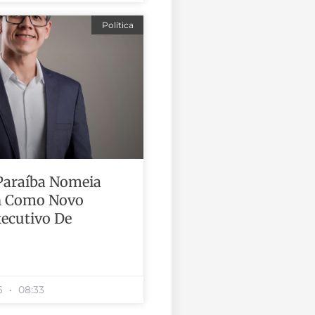
Política
Paraíba Nomeia
n Como Novo
xecutivo De
26
08:33