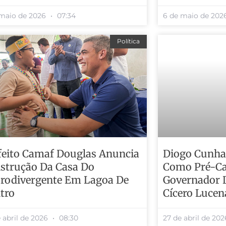
 maio de 2026
07:34
6 de maio de 20
Política
feito Camaf Douglas Anuncia
Diogo Cunha
strução Da Casa Do
Como Pré-Ca
rodivergente Em Lagoa De
Governador 
tro
Cícero Lucen
 abril de 2026
08:30
27 de abril de 20