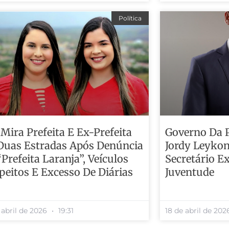
Política
Mira Prefeita E Ex-Prefeita
Governo Da 
Duas Estradas Após Denúncia
Jordy Leyko
prefeita Laranja”, Veículos
Secretário E
peitos E Excesso De Diárias
Juventude
 abril de 2026
19:31
18 de abril de 20