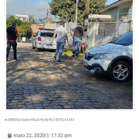
ec8f800a-0a6e-40a4-9c9e-9c1809241e51
maio 22, 2020
17:32 pm