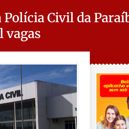
Polícia Civil da Paraí
l vagas