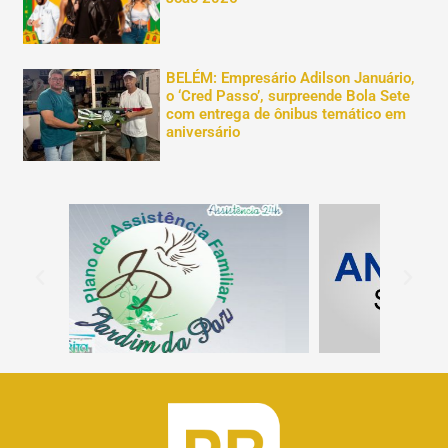
BELÉM: Empresário Adilson Januário,
o ‘Cred Passo’, surpreende Bola Sete
com entrega de ônibus temático em
aniversário